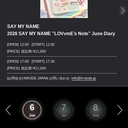
SAY MY NAME
2026 SAY MY NAME ”LOVvmE’s Note” June Diary
[OPEN]
12:00
[START]
12:30
[PRICE] 指定席/ ¥11,000
[OPEN]
17:00
[START]
17:30
[PRICE] 指定席/ ¥11,000
[お問合せ]
iNKODE JAPAN お問い合わせ
info@in-kode.jp
5
6
7
8
ay
Jun
Jul
Aug
S