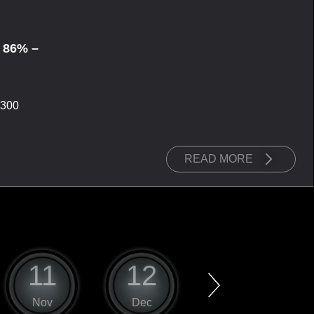
 86% –
300
READ MORE
11
12
1
Nov
Dec
Jan