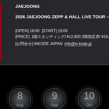
JAEJOONG
2026 JAEJOONG ZEPP & HALL LIVE TOUR –
[OPEN]
18:00
[START]
19:00
[PRICE] 1階スタンディング/ ¥12,800 2階指定席/ ¥16,
[お問合せ]
iNKODE JAPAN
info@in-kode.jp
8
9
10
Aug
Sep
Oct