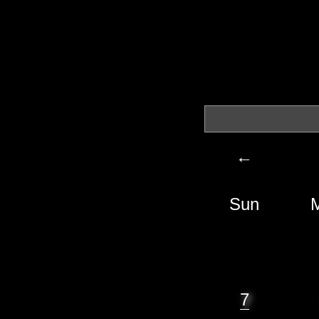
←
Sun
7