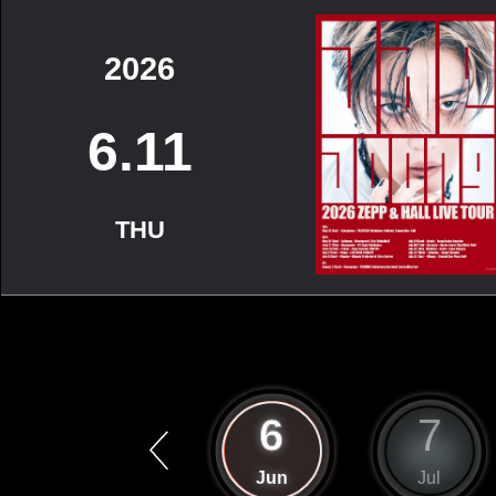
2026
6.11
THU
5
6
7
May
Jun
Jul