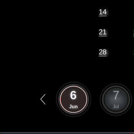
14
21
28
5
6
7
May
Jun
Jul