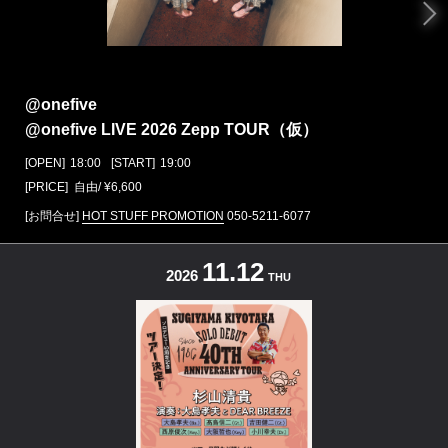
@onefive
@onefive LIVE 2026 Zepp TOUR（仮）
[OPEN]
18:00
[START]
19:00
[PRICE] 自由/ ¥6,600
[お問合せ]
HOT STUFF PROMOTION
050-5211-6077
11.12
2026
THU