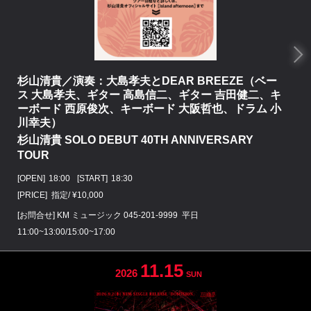
杉山清貴／演奏：大島孝夫とDEAR BREEZE（ベー
ス 大島孝夫、ギター 高島信二、ギター 吉田健二、キ
ーボード 西原俊次、キーボード 大阪哲也、ドラム 小
川幸夫）
杉山清貴 SOLO DEBUT 40TH ANNIVERSARY
TOUR
[OPEN]
18:00
[START]
18:30
[PRICE] 指定/ ¥10,000
[お問合せ]
KM ミュージック
045-201-9999
平日
11:00~13:00/15:00~17:00
11.15
2026
SUN