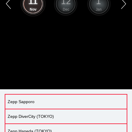
10
11
12
1
ct
Nov
Dec
Jan
F
Zepp Sapporo
Zepp DiverCity (TOKYO)
Zepp Haneda (TOKYO)