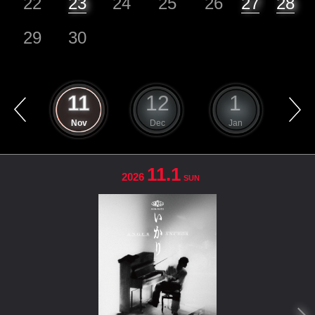
22
23
24
25
26
27
28
29
30
10
11
12
1
ct
Nov
Dec
Jan
F
11.1
2026
SUN