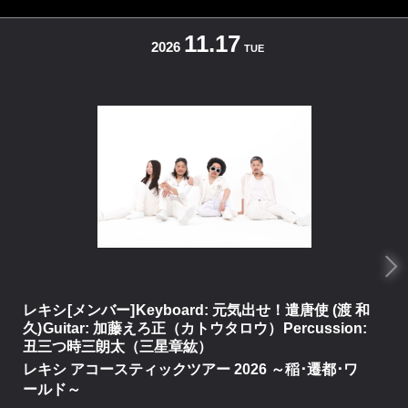
11.17
2026
TUE
レキシ [メンバー] Keyboard: 元気出せ！遣唐使 (渡 和
久) Guitar: 加藤えろ正（カトウタロウ） Percussion:
丑三つ時三朗太（三星章紘）
レキシ アコースティックツアー 2026 ～稲･遷都･ワ
ールド～