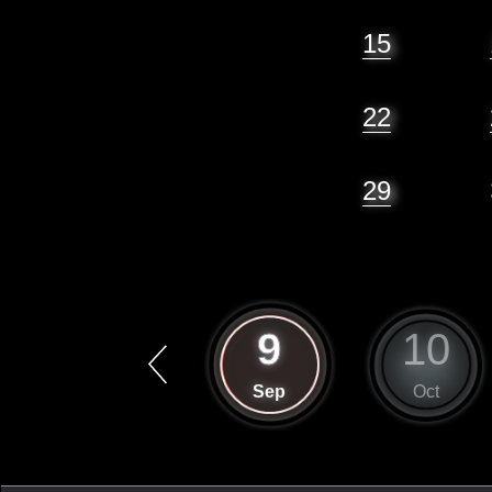
15
22
29
8
9
10
Aug
Sep
Oct