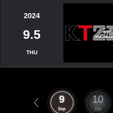
2024
9.5
THU
8
9
10
Aug
Sep
Oct