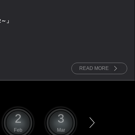
2～」
READ MORE
2
3
4
Feb
Mar
Apr