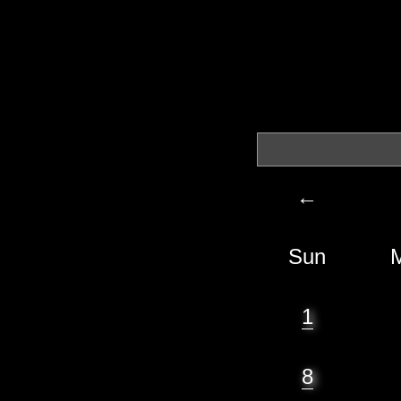
←
Sun
1
8