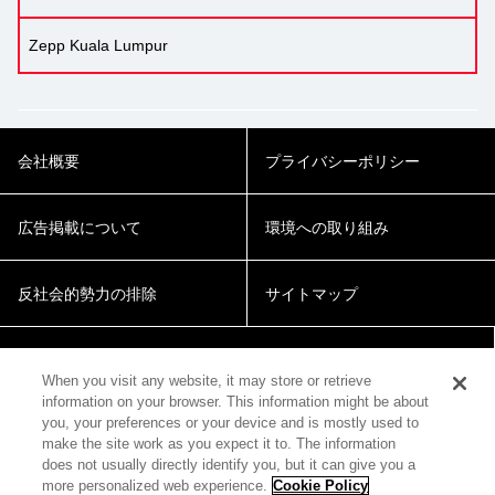
Zepp Kuala Lumpur
会社概要
プライバシーポリシー
広告掲載について
環境への取り組み
反社会的勢力の排除
サイトマップ
Cookie Settings
When you visit any website, it may store or retrieve
information on your browser. This information might be about
you, your preferences or your device and is mostly used to
make the site work as you expect it to. The information
does not usually directly identify you, but it can give you a
more personalized web experience.
Cookie Policy
© 2018 Zepp Hall Network Inc.