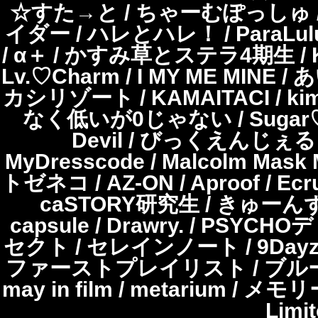
☆すた→と / ちゃーむぽっしゅ 
イダー / ハレとハレ！ / ParaLulu
/ α＋ / かすみ草とステラ4期生 / Ko
Lv.♡Charm / I MY ME MINE /
カシリゾート / KAMAITACI 
なく低いが0じゃない / Sugar♡Ho
Devil / びっくえんじぇる / P
MyDresscode / Malcolm Mask 
トゼネコ / AZ-ON / Aproof / 
caSTORY研究生 / きゅーんず！
capsule / Drawry. / PS
セクト / セレインノート / 9DayzGl
ファーストプレイリスト / ブルーなまま
may in film / metarium / メモリー
Lim