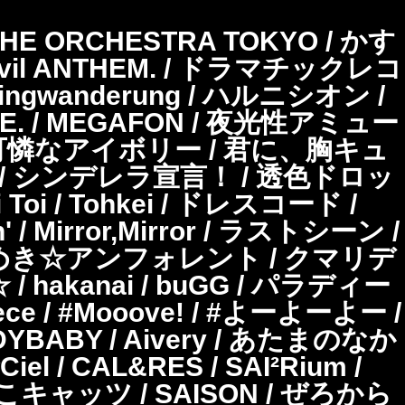
THE ORCHESTRA TOKYO / かす
vil ANTHEM. / ドラマチックレコ
gwanderung / ハルニシオン /
D TUNE. / MEGAFON / 夜光性アミュー
CORE / 可憐なアイボリー / 君に、胸キュ
/ シンデレラ宣言！ / 透色ドロッ
 Toi / Tohkei / ドレスコード /
 / Mirror,Mirror / ラストシーン /
Ill / 煌めき☆アンフォレント / クマリデ
 / hakanai / buGG / パラディー
ece / #Mooove! / #よーよーよー /
 LADYBABY / Aivery / あたまのなか
 / CAL&RES / SAI²Rium /
すてねこキャッツ / SAISON / ぜろから