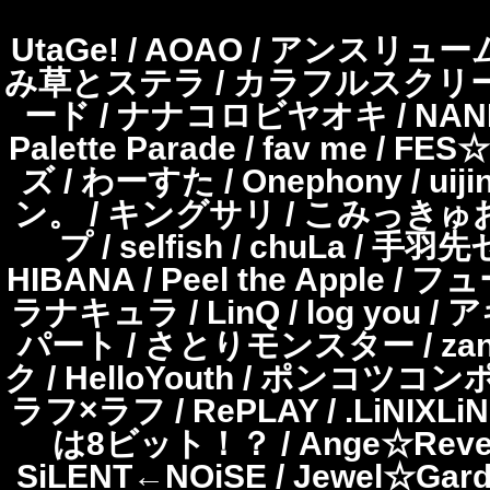
UtaGe! / AOAO / アンスリューム
み草とステラ / カラフルスクリーム / 
ード / ナナコロビヤオキ / NANI
Palette Parade / fav me / 
ズ / わーすた / Onephony / u
ン。 / キングサリ / こみっき
プ / selfish / chuLa / 手
HIBANA / Peel the Apple / 
ラナキュラ / LinQ / log you 
パート / さとりモンスター / zanka /
ク / HelloYouth / ポンコツコンポ 
ラフ×ラフ / RePLAY / .LiNIXLiN
は8ビット！？ / Ange☆Reve / 
SiLENT←NOiSE / Jewel☆Ga