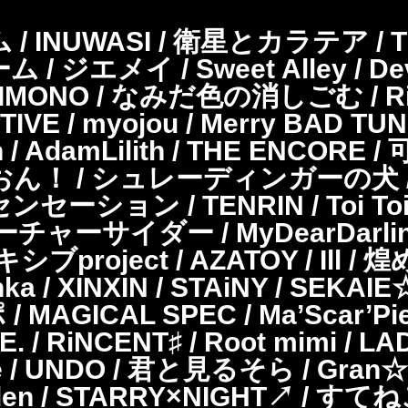
 / INUWASI / 衛星とカラテア / 
ジエメイ / Sweet Alley / De
MONO / なみだ色の消しごむ / Rin
FES☆TIVE / myojou / Merry BA
ijin / AdamLilith / THE EN
ゅおん！ / シュレーディンガーの犬 
羽先センセーション / TENRIN / Toi Toi
フューチャーサイダー / MyDearDarlin'
/ アキシブproject / AZATOY / 
 XINXIN / STAiNY / SEKAIE☆
/ MAGICAL SPEC / Ma’Scar’Pi
E. / RiNCENT♯ / Root mimi /
UNDO / 君と見るそら / Gran☆Ciel
rden / STARRY×NIGHT↗ / 