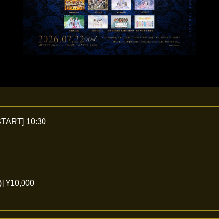
START]
10:30
 ¥10,000