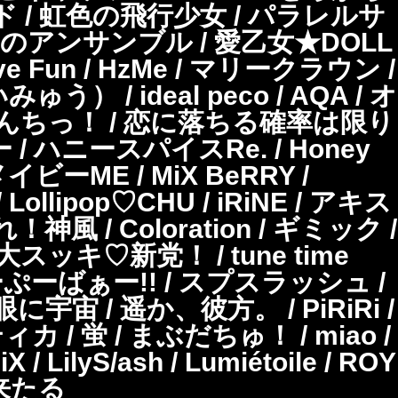
 / 虹色の飛行少女 / パラレルサ
 / 宵越しのアンサンブル / 愛乙女★DOLL
e Fun / HzMe / マリークラウン /
みゅう） / ideal peco / AQA / オ
ねこぱんちっ！ / 恋に落ちる確率は限り
ー / ハニースパイスRe. / Honey
 メイビーME / MiX BeRRY /
/ Lollipop♡CHU / iRiNE / アキス
！神風 / Coloration / ギミック /
大スッキ♡新党！ / tune time
すーぱーぷーばぁー!! / スプスラッシュ /
眼に宇宙 / 遥か、彼方。 / PiRiRi /
/ 蛍 / まぶだちゅ！ / miao /
/ LilyS/ash / Lumiétoile / ROY
福来たる