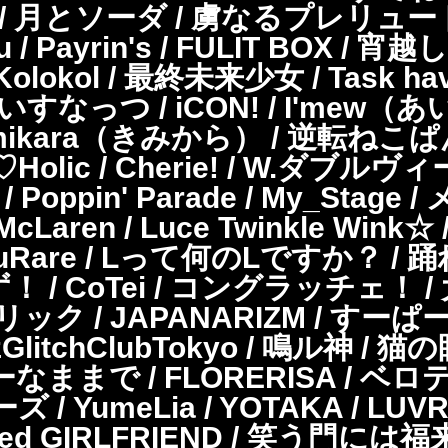
/ 月とソーダ / 虜なるプレリュード
 / Payrin's / FULIT BOX
lokol / 最終未来少女 / Task hav
 あいすなっつ / iCON! / I'mew（あい
/ kimikara（きみから） / 逆転
lic / Cherie! / W.ダブルヴィ
oppin' Parade / My_Stage /
McLaren / Luce Twinkle Wink☆ 
EcruRare / Lって何のLですか？ / 踊れ
 / CoTei / コングラッチェ！ / 
YCHOデリック / JAPANARIZM / 
itchClubTokyo / 鳴ル神 / 猫の
で / FLORERISA / ベロティカ 
ズ / YumeLia / YOTAKA / LUVRiX 
ited GIRLFRIEND / 笑う門には