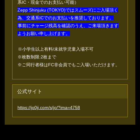
系IC・現金でのお支払い可能）
Zepp Shinjuku (TOKYO)ではスムーズにご入場頂く
為、交通系ICでのお支払いを推奨しております。
事前にチャージ残高を確認のうえ、ご来場頂きます
ようお願い申し上げます。
※小学生以上有料/未就学児童入場不可
※枚数制限:2枚まで
※ご同行者様はFC非会員でもご入場いただけます。
公式サイト
https://jo0ji.com/s/jo/?ima=4758