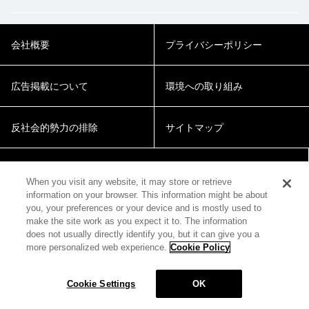
会社概要
プライバシーポリシー
広告掲載について
環境への取り組み
反社会的勢力の排除
サイトマップ
Cookie Settings
When you visit any website, it may store or retrieve
information on your browser. This information might be about
you, your preferences or your device and is mostly used to
make the site work as you expect it to. The information
does not usually directly identify you, but it can give you a
more personalized web experience.
Cookie Policy
© 2018 Zepp Hall Network Inc.
Cookie Settings
OK
MENU
HOME
SEARCH
TOP