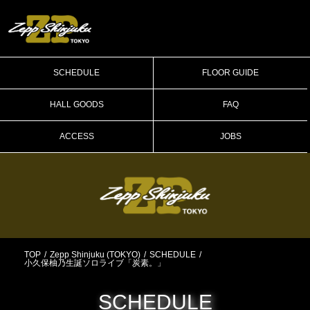
SCHEDULE
FLOOR GUIDE
HALL GOODS
FAQ
ACCESS
JOBS
TOP
Zepp Shinjuku (TOKYO)
SCHEDULE
⼩久保柚乃⽣誕ソロライブ「炭素。」
SCHEDULE