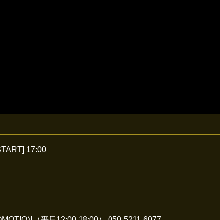
START]
17:00
OMOTION（平日12:00-18:00）
050-5211-6077