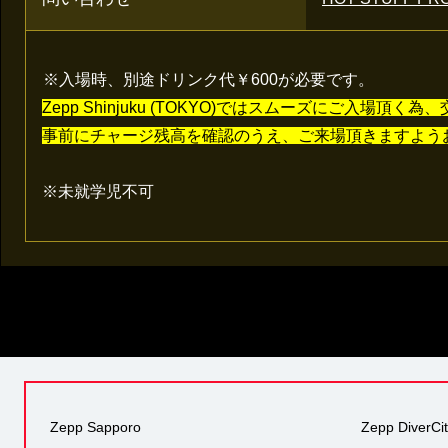
※入場時、別途ドリンク代￥600が必要です。
Zepp Shinjuku (TOKYO)ではスムーズにご入場
事前にチャージ残高を確認のうえ、ご来場頂きますよう
※未就学児不可
Zepp Sapporo
Zepp DiverCi