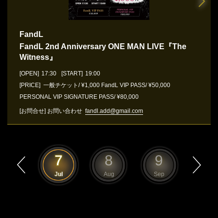
FandL
FandL 2nd Anniversary ONE MAN LIVE『The
Witness』
[OPEN]
17:30
[START]
19:00
[PRICE] 一般チケット/ ¥1,000 FandL VIP PASS/ ¥50,000
PERSONAL VIP SIGNATURE PASS/ ¥80,000
[お問合せ]
お問い合わせ
fandl.add@gmail.com
6
7
8
9
10
Jun
Jul
Aug
Sep
Oct