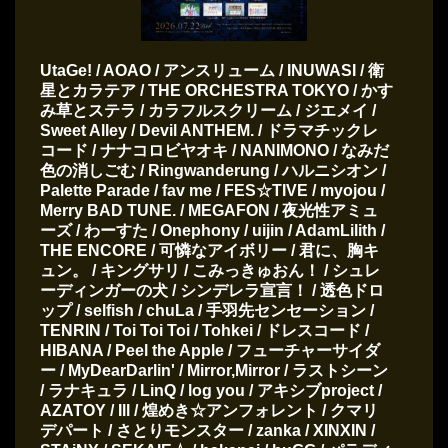
UtaGe! / AOAO / アンスリューム / INUWASI / 衛
星とカラテア / THE ORCHESTRA TOKYO / かす
み草とステラ / カラフルスクリーム / ジエメイ /
Sweet Alley / Devil ANTHEM. / ドラマチックレ
コード / ナナコロビヤオキ / NANIMONO / なみだ
色の消しごむ / Ringwanderung / ハルニシオン /
Palette Parade / fav me / FES☆TIVE / myojou /
Merry BAD TUNE. / MEGAFON / 夜光性アミュ
ーズ / わーすた / Onephony / uijin / AdamLilith /
THE ENCORE / 可憐なアイボリー / 君に、胸キ
ュン。 / キングサリ / こみっきゅおん！ / シュレ
ーディンガーの犬 / シンデレラ宣言！ / 透色ドロ
ップ / selfish / chuLa / 手羽先センセーション /
TENRIN / Toi Toi Toi / Tohkei / ドレスコード /
HIBANA / Peel the Apple / フューチャーサイダ
ー / MyDearDarlin' / Mirror,Mirror / ラストシーン
/ ラナキュラ / LinQ / log you / アキシブproject /
AZATOY / Ill / 煌めき☆アンフォレント / クマリ
デパート / さとりモンスター / zanka / XINXIN /