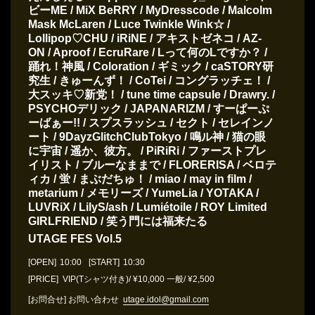
ビーME / MiX BeRRY / MyDresscode / Malcolm
Mask McLaren / Luce Twinkle Wink☆ /
Lollipop♡CHU / iRiNE / アキストゼネコ / AZ-
ON / Aproof / EcruRare / Lって何のLですか？ /
踊れ！神風 / Coloration / ギミック / caSTORY研
究生 / きゅーんず！ / CoTei / コングラッチェ！ /
大スッキ♡新党！ / tune time capsule / Drawry. /
PSYCHOデリック / JAPANARIZM / すーぱーぷ
ーばぁー!! / スプスラッシュ / セクト / セレインノ
ート / 9DayzGlitchClubTokyo / 鳴ル神 / 猫の眼
に宇宙 / 遥か、彼方。 / PiRiRi / ファーストプレ
イリスト / ブルーなままで / FLORERISA / ベロテ
ィカ / 蛍 / まぶだちゅ！ / miao / may in film /
metarium / メモリーズ / YumeLia / YOTAKA /
LUVRiX / LilyS/ash / Lumiétoile / ROY Limited
GIRLFRIEND / 笑う門には福来たる
UTAGE FES Vol.5
[OPEN]
10:00
[START]
10:30
[PRICE] VIP(Tシャツ付き)/ ¥10,000 一般/ ¥2,500
[お問合せ]
お問い合わせ
utage.idol@gmail.com