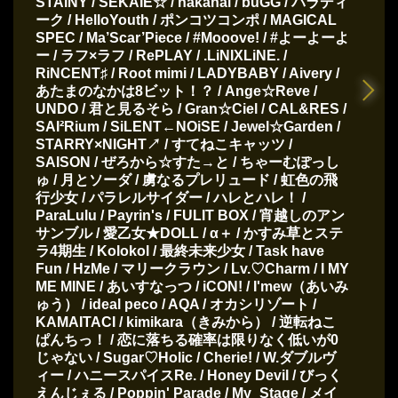
STAiNY / SEKAIE☆ / hakanai / buGG / パラディ
ーク / HelloYouth / ポンコツコンポ / MAGICAL
SPEC / Ma’Scar’Piece / #Mooove! / #よーよーよ
ー / ラフ×ラフ / RePLAY / .LiNIXLiNE. /
RiNCENT♯ / Root mimi / LADYBABY / Aivery /
あたまのなかは8ビット！？ / Ange☆Reve /
UNDO / 君と見るそら / Gran☆Ciel / CAL&RES /
SAI²Rium / SiLENT←NOiSE / Jewel☆Garden /
STARRY×NIGHT↗ / すてねこキャッツ /
SAISON / ぜろから☆すた→と / ちゃーむぽっし
ゅ / 月とソーダ / 虜なるプレリュード / 虹色の飛
行少女 / パラレルサイダー / ハレとハレ！ /
ParaLulu / Payrin's / FULIT BOX / 宵越しのアン
サンブル / 愛乙女★DOLL / α＋ / かすみ草とステ
ラ4期生 / Kolokol / 最終未来少女 / Task have
Fun / HzMe / マリークラウン / Lv.♡Charm / I MY
ME MINE / あいすなっつ / iCON! / I'mew（あいみ
ゅう） / ideal peco / AQA / オカシリゾート /
KAMAITACI / kimikara（きみから） / 逆転ねこ
ぱんちっ！ / 恋に落ちる確率は限りなく低いが0
じゃない / Sugar♡Holic / Cherie! / W.ダブルヴ
ィー / ハニースパイスRe. / Honey Devil / びっく
えんじぇる / Poppin' Parade / My_Stage / メイ