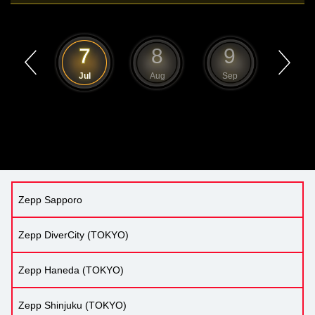
6
7
8
9
10
Jun
Jul
Aug
Sep
Oct
Zepp Sapporo
Zepp DiverCity (TOKYO)
Zepp Haneda (TOKYO)
Zepp Shinjuku (TOKYO)