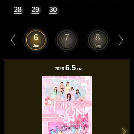
28
29
30
5
6
7
8
9
May
Jun
Jul
Aug
Sep
6.5
2026
FRI