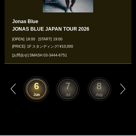
Jonas Blue
JONAS BLUE JAPAN TOUR 2026
[OPEN]
18:00
[START]
19:00
[PRICE] 1F スタンディング/ ¥10,000
[お問合せ]
SMASH
03-3444-6751
5
6
7
8
9
May
Jun
Jul
Aug
Sep