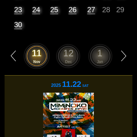
23
24
25
26
27
28
29
30
10
11
12
1
2
Oct
Nov
Dec
Jan
Feb
11.22
2025
SAT