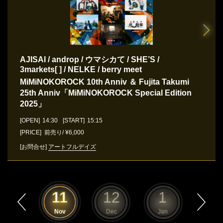
AJISAI / androp / ウマシカて / SHE’S /
3markets[ ] / NELKE / berry meet
MiMiNOKOROCK 10th Anniv ＆ Fujita Takumi
25th Anniv「MiMiNOKOROCK Special Edition
2025」
[OPEN]
14:30
[START]
15:15
[PRICE] 前売り/ ¥6,000
[お問合せ]
アートフルデイズ
10
11
12
1
2
Oct
Nov
Dec
Jan
Feb