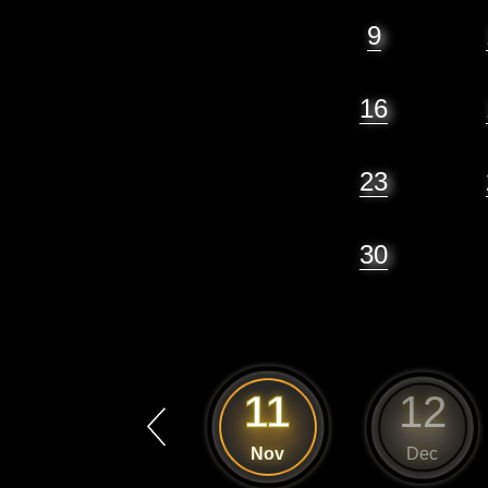
9
16
23
30
10
11
12
Oct
Nov
Dec