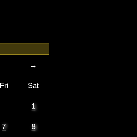
→
Fri
Sat
1
7
8