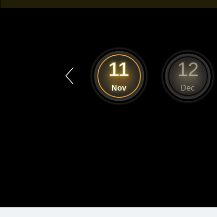
10
11
12
Oct
Nov
Dec