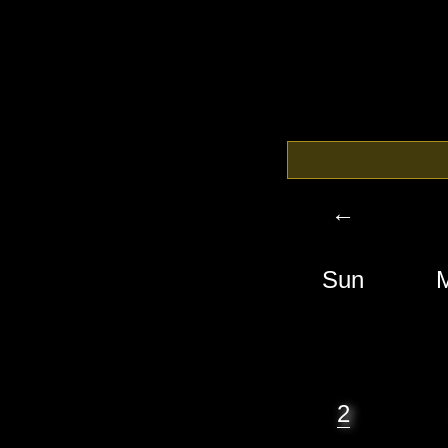
←
Sun
2