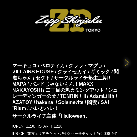
マーキュロ / ベロティカ / クララ・マグラ /
VILLAINS HOUSE / クライセカイ / ギミック / 閻
魔ちゃん / セクト / サークルライチ塾生二期 /
MAPA / バンドじゃないもん！MAXX
NAKAYOSHI / 二丁目の魁カミングアウト / シュ
レーディンガーの犬 / TENRIN / Ill / AdamLilith /
AZATOY / hakanai / SolameИte / 闇雲 / SAI
²Rium / ハレとハレ！
サークルライチ主催『Halloween』
[OPEN]
11:00
[START]
11:20
[PRICE] 前方エリアチケット/ ¥6,000 一般チケット/ ¥2,000 女性