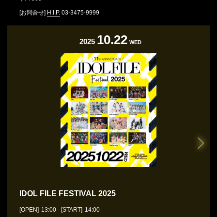
[お問合せ]
H.I.P.
03-3475-9999
10.22
2025
WED
IDOL FILE FESTIVAL 2025
[OPEN]
13:00
[START]
14:00