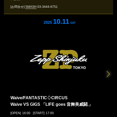
[お問合せ]
SMASH
03-3444-6751
10.11
2025
SAT
Waive/FANTASTIC♢CIRCUS
Waive VS GIGS 「LIFE goes ⾳舞美威闘.」
[OPEN]
16:00
[START]
17:00