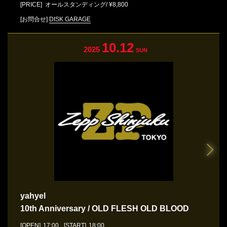
[PRICE] オールスタンディング/ ¥8,800
[お問合せ]
DISK GARAGE
10.12
2025
SUN
yahyel
10th Anniversary / OLD FLESH OLD BLOOD
[OPEN]
17:00
[START]
18:00