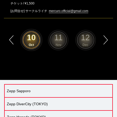
チケット/ ¥1,500
[お問合せ]
サークルライチ
mercuro.official@gmail.com
9
10
11
12
1
Sep
Oct
Nov
Dec
Jan
Zepp Sapporo
Zepp DiverCity (TOKYO)