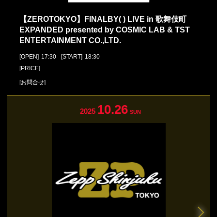
【ZEROTOKYO】FINALBY( ) LIVE in 歌舞伎町
EXPANDED presented by COSMIC LAB & TST
ENTERTAINMENT CO.,LTD.
[OPEN]
17:30
[START]
18:30
[PRICE]
[お問合せ]
10.26
2025
SUN