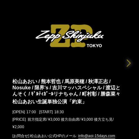
松山あおい / 熊本哲也 / 馬原美穂 / 秋澤正志 /
Nosuke / 限界's / 吉川マッハスペシャル / 渡辺と
んそく / ｷﾞﾙﾃｨｶﾞｰﾙリナちゃん / 町村彰 / 勝森菜々
松山あおい生誕単独公演「約束」
[OPEN]
17:00
[START]
18:30
[PRICE] 前方指定席/ ¥3,000 後方自由席/ ¥3,000 後方立ち見/
¥2,000
[お問合せ]
松山あおい公式HPのメール
info@aoi-15days.com