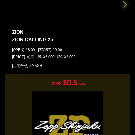
ZION
ZION CALLING'25
[OPEN]
18:00
[START]
19:00
[PRICE] 前売一般/ ¥5,000 U20/ ¥3,000
[お問合せ]
SMASH
10.5
2025
SUN