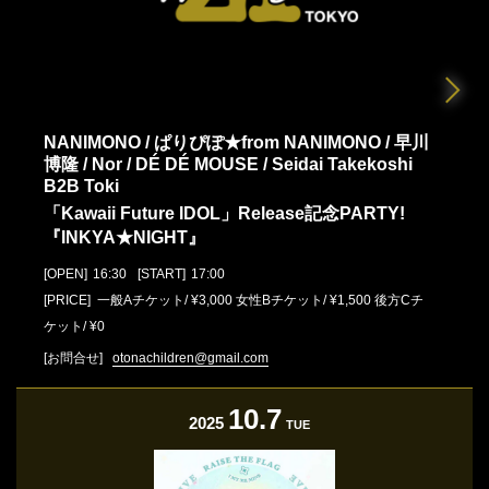
NANIMONO / ぱりぴぽ★from NANIMONO / 早川
博隆 / Nor / DÉ DÉ MOUSE / Seidai Takekoshi
B2B Toki
「Kawaii Future IDOL」Release記念PARTY!
『INKYA★NIGHT』
[OPEN]
16:30
[START]
17:00
[PRICE] 一般Aチケット/ ¥3,000 女性Bチケット/ ¥1,500 後方Cチ
ケット/ ¥0
[お問合せ]
otonachildren@gmail.com
10.7
2025
TUE