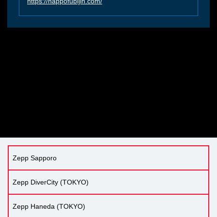
https://happofubijin.com/
Zepp Sapporo
Zepp DiverCity (TOKYO)
Zepp Haneda (TOKYO)