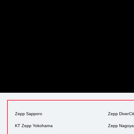
Zepp Sapporo
Zepp DiverCi
KT Zepp Yokohama
Zepp Nagoya