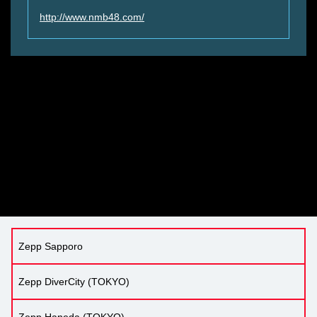
http://www.nmb48.com/
Zepp Sapporo
Zepp DiverCity (TOKYO)
Zepp Haneda (TOKYO)