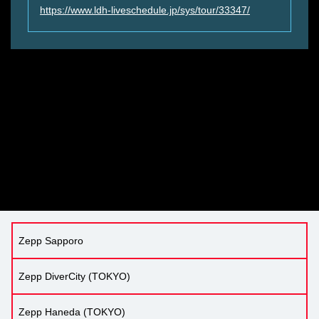
https://www.ldh-liveschedule.jp/sys/tour/33347/
Zepp Sapporo
Zepp DiverCity (TOKYO)
Zepp Haneda (TOKYO)