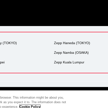
ty (TOKYO)
Zepp Haneda (TOKYO)
Zepp Namba (OSAKA)
pei
Zepp Kuala Lumpur
会社概要
プライバシーポリシー
広告掲載について
環境への取
 browser. This information might be about you,
k as you expect it to. The information does not
eb experience.
Cookie Policy