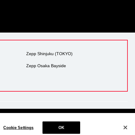
Zepp Shinjuku (TOKYO)
Zepp Osaka Bayside
り組み
反社会的勢力の排除
サイトマップ
Cookie Settings
Cookie Settings
OK
© 2018 Zepp Hall Network Inc.