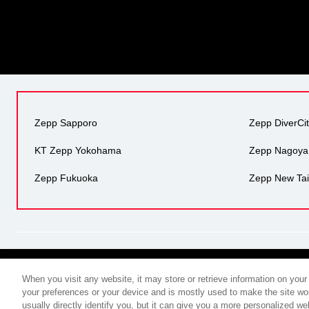
Zepp Sapporo
Zepp DiverCi
KT Zepp Yokohama
Zepp Nagoya
Zepp Fukuoka
Zepp New Tai
When you visit any website, it may store or retrieve information on your
your preferences or your device and is mostly used to make the site wor
usually directly identify you, but it can give you a more personalized w