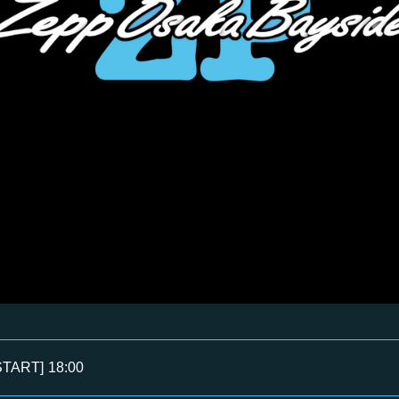
START]
18:00