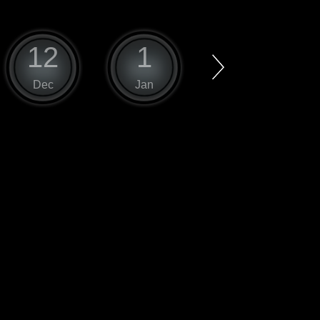
12
1
2
Dec
Jan
Feb