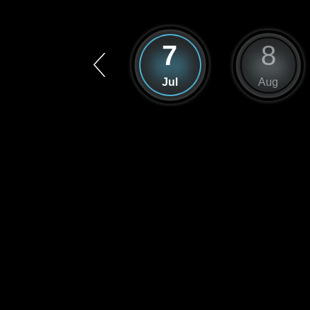
6
7
8
Jun
Jul
Aug