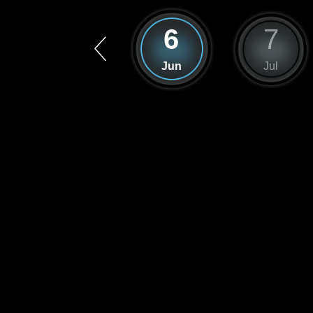
5
6
7
May
Jun
Jul