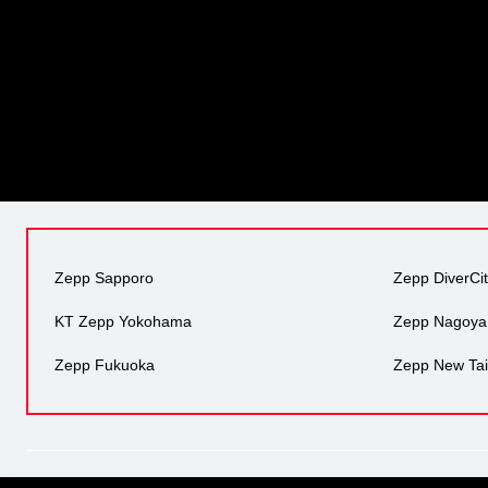
Zepp Sapporo
Zepp DiverCi
KT Zepp Yokohama
Zepp Nagoya
Zepp Fukuoka
Zepp New Tai