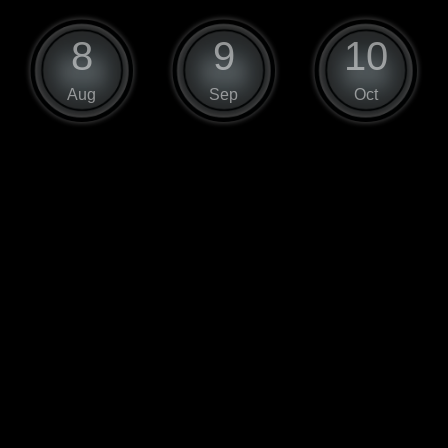
8
9
10
Aug
Sep
Oct