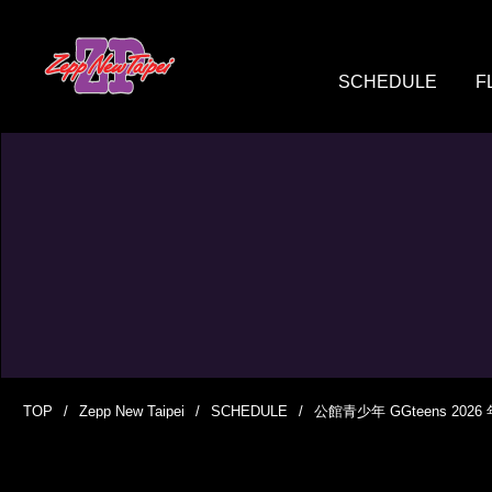
SCHEDULE
F
TOP
Zepp New Taipei
SCHEDULE
公館青少年 GGteens 20