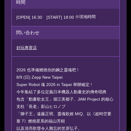
時間
※現地時間
[OPEN]
16:30
[START]
18:00
問い合わせ
好玩專賣店
2026 也準備燃燒你的鋼之靈魂吧 !
8/9 (日) Zepp New Taipei
Super Robot 魂 2026 in Taipei 舉辦確定 !
今年集結了多位定義日本機器人動畫史的傳奇唱將
包含「動畫歌女王」堀江美都子、JAM Project 的核心
支柱「長老」影山ヒロノブ
「獅子王」遠藤正明、靈魂歌姬 MIQ、以《超時空要
塞 7》燃燒星系的福山芳樹
以及清亮歌聲令人難忘的笠原弘子。