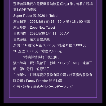
那些曾讓我們在電視機前熱淚盈眶的旋律，都將在現場
震動我們的靈魂 !
Super Robot 魂 2026 in Taipei
演出日期：2026/8/9 (日) 16：30 入場 / 18：00 開演
演出地點：Zepp New Taipei
售票時間：2026/5/30 (六) 11：00 AM
售票系統：遠大售票系統
票價：1F 搖滾 A 區 3,800 元 / 搖滾 B 區 3,000 元
2F 座位 3,600 元 / 站位 2,400 元
*特典詳情將於日後公開。
演出陣容：堀江美都子・影山ヒロノブ・MIQ・遠藤正
明・福山芳樹・笠原弘子
主辦單位：好玩專賣店股份有限公司 / 杜葳廣告股份有
限公司 / Fancy Frontier 開拓動漫
企画・制作：株式会社バースデーソング