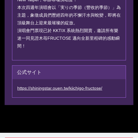
本次四週年演唱會以「実りの季節（豐收的季節）」為
主題，象徵成員們歷經四年的不懈汗水與蛻變，即將在
頂級舞台上迎來最璀璨的綻放。
演唱會門票現已於 KKTIX 系統熱烈開賣，邀請所有樂
迷一同見證木苺FRUCTOSE 邁向全新里程碑的感動瞬
間！
公式サイト
https://shiningstar.ouen.tw/kiichigo-fructose/