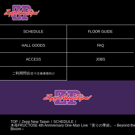
SCHEDULE
FLOOR GUIDE
HALL GOODS
FAQ
ACCESS
JOBS
ご利用問合せ
※主催者様向け
TOP
Zepp New Taipei
SCHEDULE
木苺FRUCTOSE 4th Anniversary One-Man Live『実りの季節』～Beyond th
Bloom～