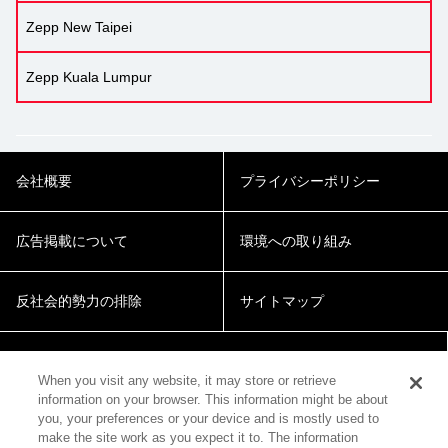
Zepp New Taipei
Zepp Kuala Lumpur
会社概要
プライバシーポリシー
広告掲載について
環境への取り組み
反社会的勢力の排除
サイトマップ
Cookie Settings
When you visit any website, it may store or retrieve
information on your browser. This information might be about
you, your preferences or your device and is mostly used to
make the site work as you expect it to. The information