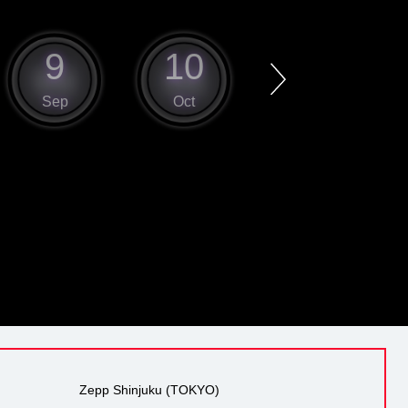
9
10
11
Sep
Oct
Nov
Zepp Shinjuku (TOKYO)