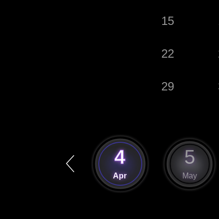
15
22
29
3
4
5
Mar
Apr
May