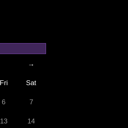
→
Fri
Sat
6
7
13
14