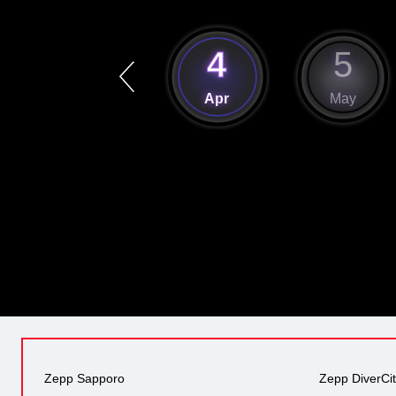
3
4
5
Mar
Apr
May
Zepp Sapporo
Zepp DiverCi