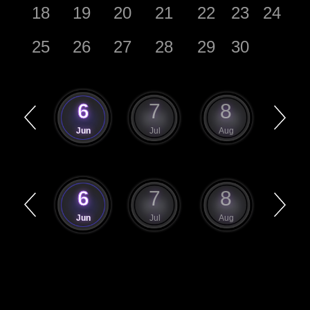
18
19
20
21
22
23
24
25
26
27
28
29
30
5
6
7
8
9
May
Jun
Jul
Aug
Sep
5
6
7
8
9
May
Jun
Jul
Aug
Sep