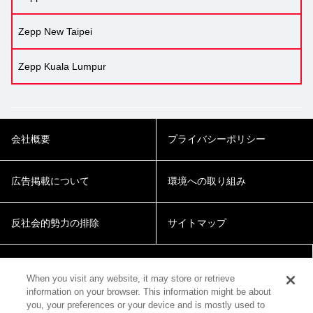
Zepp New Taipei
Zepp Kuala Lumpur
会社概要
プライバシーポリシー
広告掲載について
環境への取り組み
反社会的勢力の排除
サイトマップ
Cookie Settings
When you visit any website, it may store or retrieve
information on your browser. This information might be about
you, your preferences or your device and is mostly used to