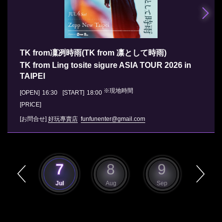
TK from凜冽時雨(TK from 凛として時雨)
TK from Ling tosite sigure ASIA TOUR 2026 in
TAIPEI
※現地時間
[OPEN]
16:30
[START]
18:00
[PRICE]
[お問合せ]
好玩專賣店
funfunenter@gmail.com
6
7
8
9
10
Jun
Jul
Aug
Sep
Oct