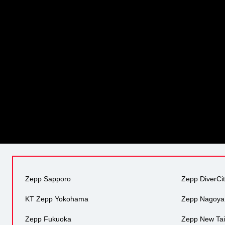
Zepp Sapporo
Zepp DiverCi
KT Zepp Yokohama
Zepp Nagoya
Zepp Fukuoka
Zepp New Tai