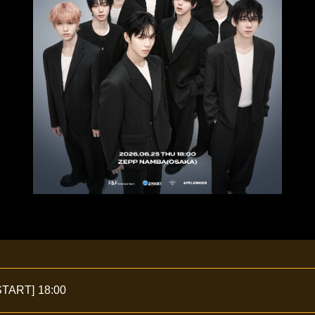
START]
18:00