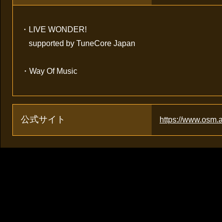
・LIVE WONDER!
supported by TuneCore Japan
・Way Of Music
公式サイト
https://www.osm.