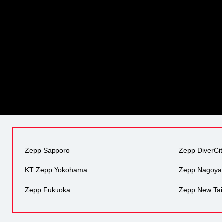
Zepp Sapporo
Zepp DiverCi
KT Zepp Yokohama
Zepp Nagoya
Zepp Fukuoka
Zepp New Tai