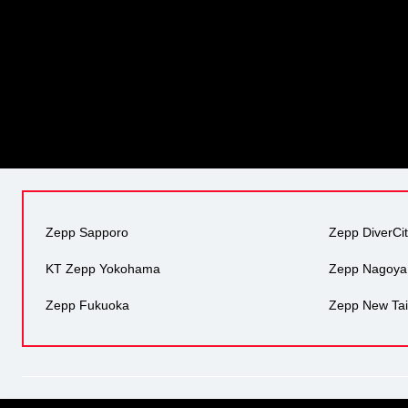
Zepp Sapporo
Zepp DiverCi
KT Zepp Yokohama
Zepp Nagoya
Zepp Fukuoka
Zepp New Tai