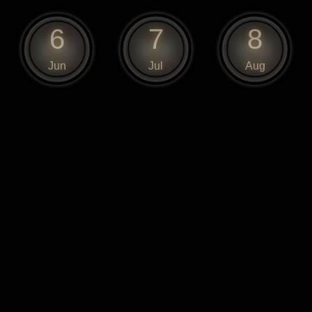
6
7
8
Jun
Jul
Aug