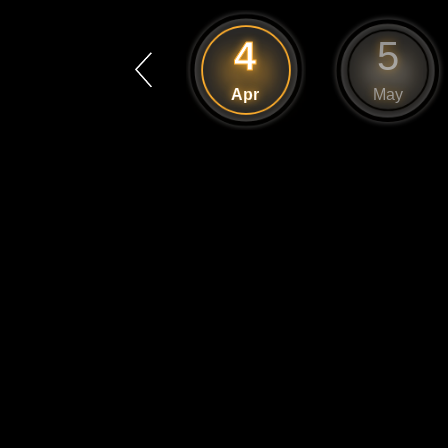
3
4
5
Mar
Apr
May