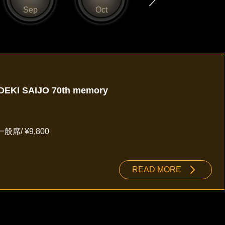
Sep
Oct
Nov
DEKI SAIJO 70th memory
般席/ ¥9,800
READ MORE