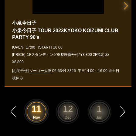
小泉今日子
小泉今日子 TOUR 2023KYOKO KOIZUMI CLUB
PARTY 90's
[OPEN]
17:00
[START]
18:00
[PRICE] 1Fスタンディング※整理番号付/ ¥8,800 2F指定席/
¥8,800
[お問合せ]
ソーゴー大阪
06-6344-3326
平日14:00～16:00 ※土日
祝休み
10
11
12
1
2
Oct
Nov
Dec
Jan
Feb