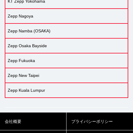
KT Zepp Yokohama
Zepp Nagoya
Zepp Namba (OSAKA)
Zepp Osaka Bayside
Zepp Fukuoka
Zepp New Taipei
Zepp Kuala Lumpur
会社概要
プライバシーポリシー