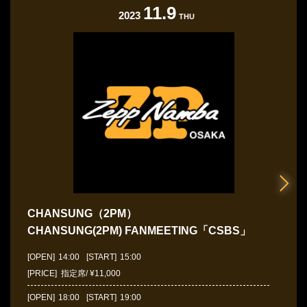
11.9
2023
THU
CHANSUNG（2PM）
CHANSUNG(2PM) FANMEETING「CSBS」
[OPEN]
14:00
[START]
15:00
[PRICE] 指定席/ ¥11,000
[OPEN]
18:00
[START]
19:00