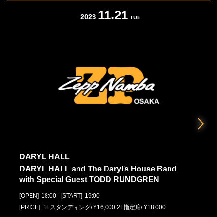
11.21
2023
TUE
DARYL HALL
DARYL HALL and The Daryl’s House Band
with Special Guest TODD RUNDGREN
[OPEN]
18:00
[START]
19:00
[PRICE] 1Fスタンディング/ ¥16,000 2F指定席/ ¥18,000