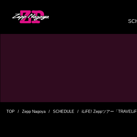
SC
TOP
Zepp Nagoya
SCHEDULE
iLiFE! Zeppツアー「TRAVELiF