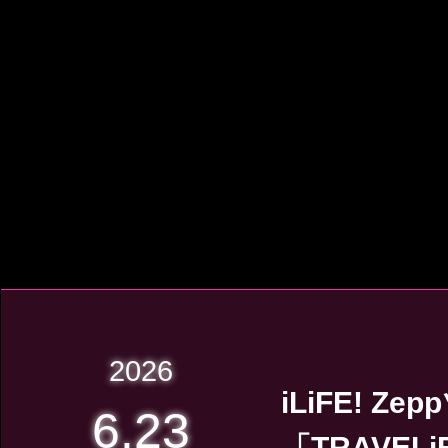
2026
iLiFE! Ze
6.23
「TRAVELiF