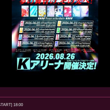
START]
18:00