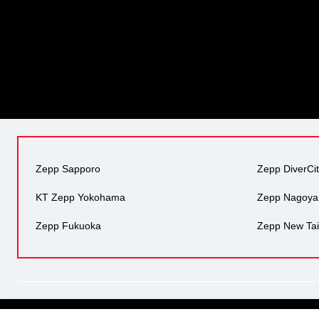
Zepp Sapporo
Zepp DiverCi
KT Zepp Yokohama
Zepp Nagoya
Zepp Fukuoka
Zepp New Tai