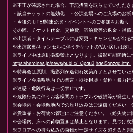
※不正が確認された場合、下記措置を取らせていただき
・該当チケットの無効化 ・公演会場へのご入場のお断
・今後のiLiFE!関連公演・イベントへのご参加をお断り
その際、チケット代金、交通費、宿泊費等の返金・補償
※出演者・タイムテーブルには変更・キャンセルが出る
※出演変更/キャンセルに伴うチケットの払い戻しは致
※ライブ中は原則撮影禁止となります。撮影可能箇所に
https://heroines.jp/news/public/_/3pqu3jhqel5onzqd.html
※特典会は原則、撮影列が途切れ次第終了とさせていた
※ライブ会場敷地内での暴言・器物損壊・脅迫・暴力行為
※迷惑・危険行為は一切禁止です。
※危険行為に伴うお客様間のトラブルや破損等が発生し
※会場内・会場敷地内での座り込みはご遠慮ください。
※貴重品・お荷物の管理にご注意ください。（紛失物に
※会場内、床への荷物置きは禁止となります。見つけ次
※フロアへの持ち込みの荷物が一定サイズを超えると判