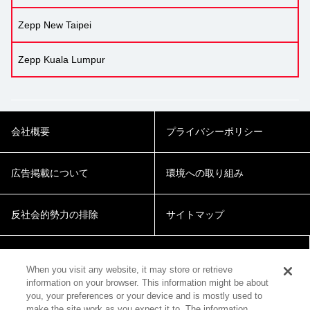
Zepp New Taipei
Zepp Kuala Lumpur
会社概要
プライバシーポリシー
広告掲載について
環境への取り組み
反社会的勢力の排除
サイトマップ
Cookie Settings
When you visit any website, it may store or retrieve
information on your browser. This information might be about
you, your preferences or your device and is mostly used to
make the site work as you expect it to. The information