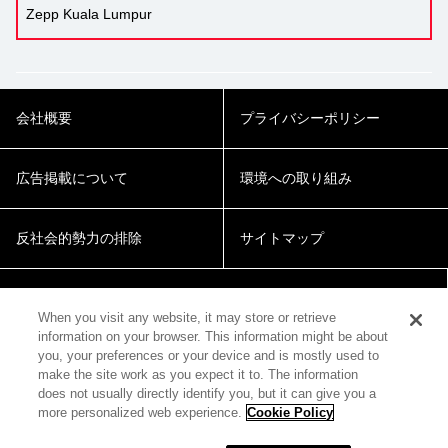
Zepp Kuala Lumpur
会社概要
プライバシーポリシー
広告掲載について
環境への取り組み
反社会的勢力の排除
サイトマップ
Cookie Settings
When you visit any website, it may store or retrieve
information on your browser. This information might be about
you, your preferences or your device and is mostly used to
make the site work as you expect it to. The information
does not usually directly identify you, but it can give you a
more personalized web experience.
Cookie Policy
© 2018 Zepp Hall Network Inc.