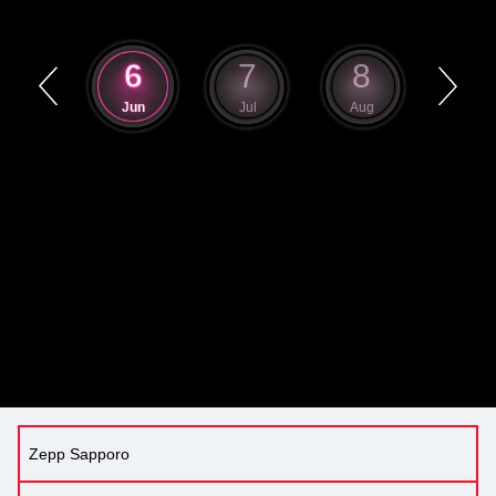
5
6
7
8
9
May
Jun
Jul
Aug
Sep
Zepp Sapporo