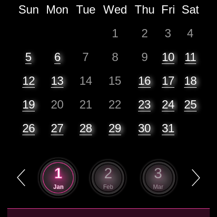
Sun
Mon
Tue
Wed
Thu
Fri
Sat
1
2
3
4
5
6
7
8
9
10
11
12
13
14
15
16
17
18
19
20
21
22
23
24
25
26
27
28
29
30
31
12
1
2
3
4
Dec
Jan
Feb
Mar
Apr