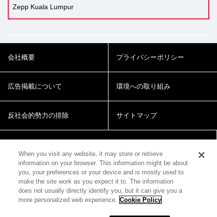
Zepp Kuala Lumpur
会社概要
プライバシーポリシー
広告掲載について
環境への取り組み
反社会的勢力の排除
サイトマップ
Cookie Settings
When you visit any website, it may store or retrieve
information on your browser. This information might be about
you, your preferences or your device and is mostly used to
make the site work as you expect it to. The information
does not usually directly identify you, but it can give you a
more personalized web experience.
Cookie Policy
© 2018 Zepp Hall Network Inc.