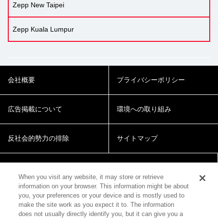
Zepp New Taipei
Zepp Kuala Lumpur
会社概要
プライバシーポリシー
広告掲載について
環境への取り組み
反社会的勢力の排除
サイトマップ
Cookie Settings
When you visit any website, it may store or retrieve
information on your browser. This information might be about
you, your preferences or your device and is mostly used to
make the site work as you expect it to. The information
does not usually directly identify you, but it can give you a