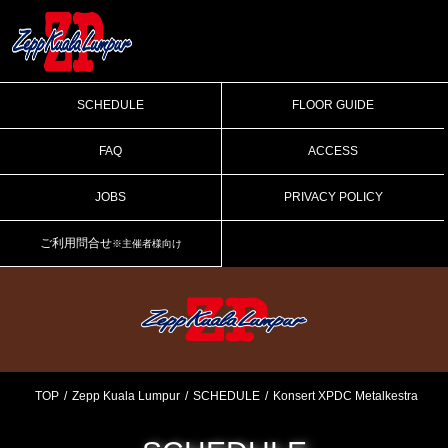
SCHEDULE
FLOOR GUIDE
FAQ
ACCESS
JOBS
PRIVACY POLICY
ご利用問合せ
※主催者様向け
TOP
Zepp Kuala Lumpur
SCHEDULE
Konsert XPDC Metalkestra