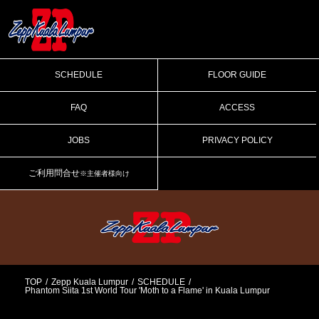
SCHEDULE
FLOOR GUIDE
FAQ
ACCESS
JOBS
PRIVACY POLICY
ご利用問合せ
※主催者様向け
TOP
Zepp Kuala Lumpur
SCHEDULE
Phantom Siita 1st World Tour 'Moth to a Flame' in Kuala Lumpur