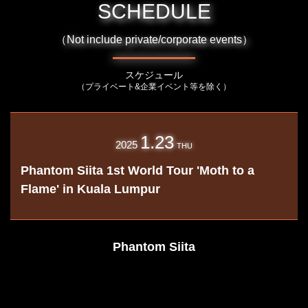
SCHEDULE
（Not include private/corporate events）
スケジュール
（プライベート&企業イベント等を除く）
1.23
2025
THU
Phantom Siita 1st World Tour 'Moth to a
Flame' in Kuala Lumpur
Phantom Siita