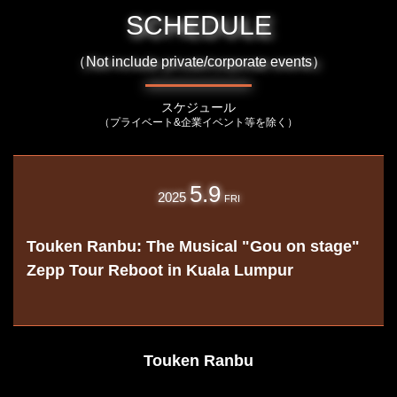
SCHEDULE
（Not include private/corporate events）
スケジュール
（プライベート&企業イベント等を除く）
5.9
2025
FRI
Touken Ranbu: The Musical "Gou on stage"
Zepp Tour Reboot in Kuala Lumpur
Touken Ranbu