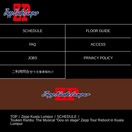
SCHEDULE
FLOOR GUIDE
FAQ
ACCESS
JOBS
PRIVACY POLICY
ご利用問合せ
※主催者様向け
TOP
Zepp Kuala Lumpur
SCHEDULE
Touken Ranbu: The Musical "Gou on stage" Zepp Tour Reboot in Kuala
Lumpur