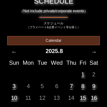
SCHEDULE
（Not include private/corporate events）
スケジュール
（プライベート&企業イベント等を除く）
Calendar
←
2025.8
→
Sun
Mon
Tue
Wed
Thu
Fri
Sat
1
2
3
4
5
6
7
8
9
10
11
12
13
14
15
16