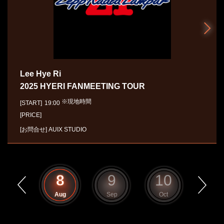
Lee Hye Ri
2025 HYERI FANMEETING TOUR
※現地時間
[START]
19:00
[PRICE]
[お問合せ]
AUIX STUDIO
7
8
9
10
11
Jul
Aug
Sep
Oct
Nov