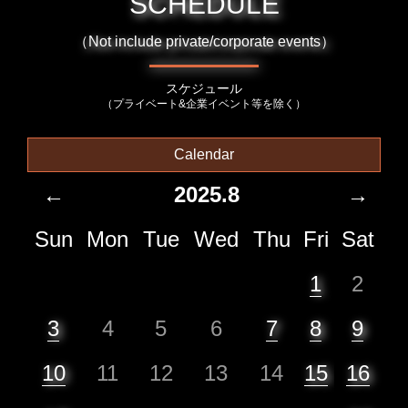
SCHEDULE
（Not include private/corporate events）
スケジュール
（プライベート&企業イベント等を除く）
Calendar
←
2025.8
→
Sun
Mon
Tue
Wed
Thu
Fri
Sat
1
2
3
4
5
6
7
8
9
10
11
12
13
14
15
16