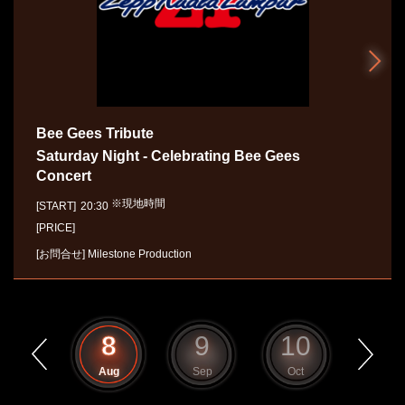
Bee Gees Tribute
Saturday Night - Celebrating Bee Gees
Concert
※現地時間
[START]
20:30
[PRICE]
[お問合せ]
Milestone Production
7
8
9
10
11
Jul
Aug
Sep
Oct
Nov