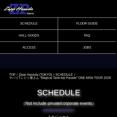
SCHEDULE
FLOOR GUIDE
HALL GOODS
FAQ
ACCESS
JOBS
TOP
Zepp Haneda (TOKYO)
SCHEDULE
ヤバイTシャツ屋さん "Magical Tank-top Parade" ONE-MAN TOUR 2026
SCHEDULE
（Not include private/corporate events）
スケジュール