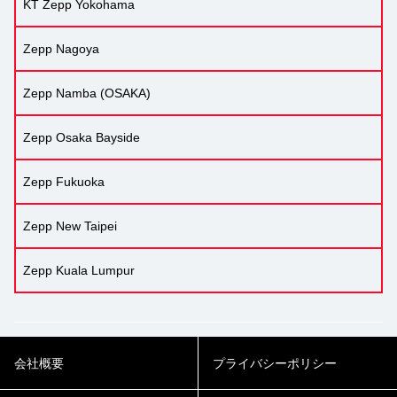
KT Zepp Yokohama
Zepp Nagoya
Zepp Namba (OSAKA)
Zepp Osaka Bayside
Zepp Fukuoka
Zepp New Taipei
Zepp Kuala Lumpur
会社概要
プライバシーポリシー