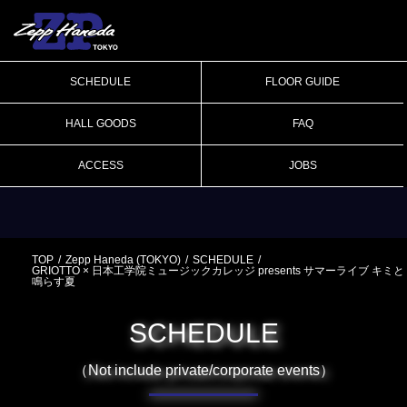
SCHEDULE
FLOOR GUIDE
HALL GOODS
FAQ
ACCESS
JOBS
TOP
Zepp Haneda (TOKYO)
SCHEDULE
GRIOTTO × 日本工学院ミュージックカレッジ presents サマーライブ キミと
鳴らす夏
SCHEDULE
（Not include private/corporate events）