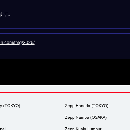
ます。
ion.com/tmg/2026/
ty (TOKYO)
Zepp Haneda (TOKYO)
Zepp Namba (OSAKA)
pei
Zepp Kuala Lumpur