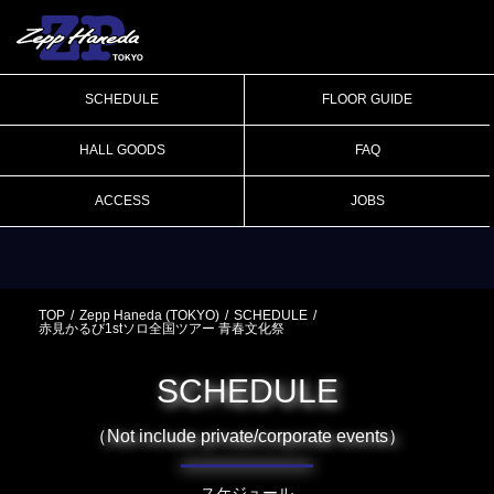
SCHEDULE
FLOOR GUIDE
HALL GOODS
FAQ
ACCESS
JOBS
TOP
Zepp Haneda (TOKYO)
SCHEDULE
赤見かるび1stソロ全国ツアー 青春文化祭
SCHEDULE
（Not include private/corporate events）
スケジュール