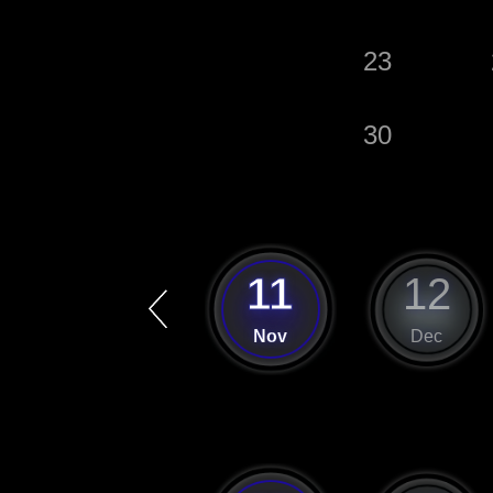
23
30
10
11
12
Oct
Nov
Dec