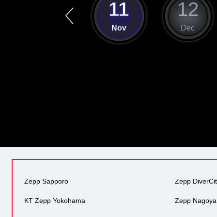
10
11
12
Oct
Nov
Dec
Zepp Sapporo
Zepp DiverCi
KT Zepp Yokohama
Zepp Nagoya