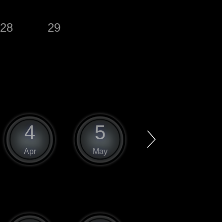
28
29
4
5
6
Apr
May
Jun