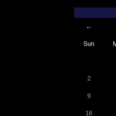
←
Sun
2
9
16