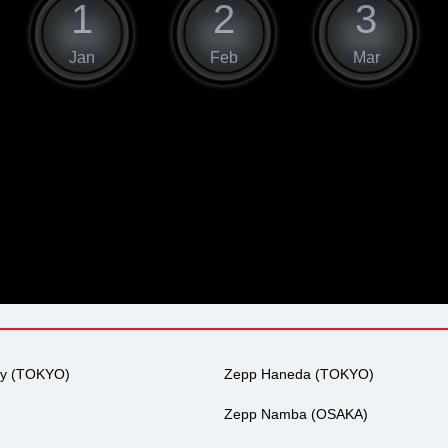
1
2
3
Jan
Feb
Mar
ty (TOKYO)
Zepp Haneda (TOKYO)
Zepp Namba (OSAKA)