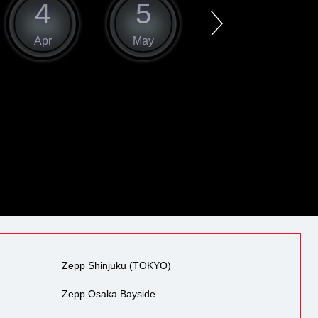
4
5
6
Apr
May
Jun
Zepp Shinjuku (TOKYO)
Zepp Osaka Bayside