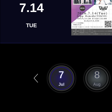
7.14
TUE
6
7
8
Jun
Jul
Aug