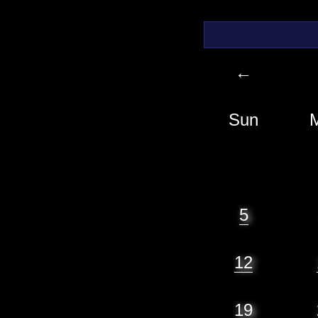
←
Sun
5
12
19