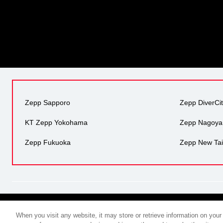
Zepp Sapporo
Zepp DiverCi
KT Zepp Yokohama
Zepp Nagoya
Zepp Fukuoka
Zepp New Tai
When you visit any website, it may store or retrieve information on your