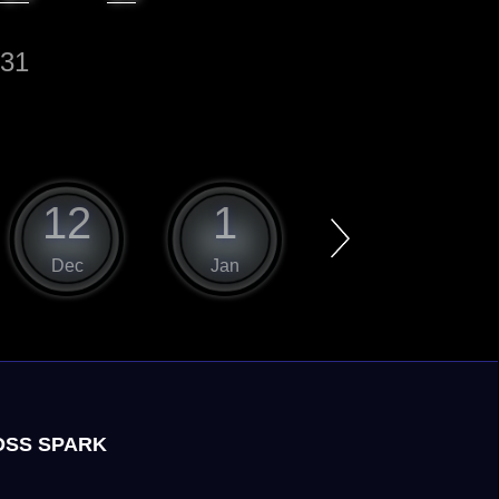
31
12
1
2
Dec
Jan
Feb
S SPARK