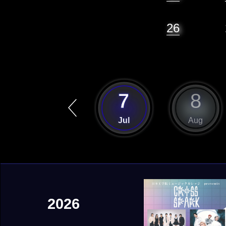
26
6
7
8
Jun
Jul
Aug
2026