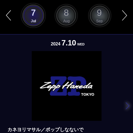
6
7
8
9
1
un
Jul
Aug
Sep
O
7.10
2024
WED
カネヨリマサル／ポップしなないで