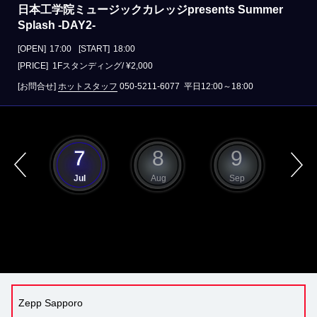
⽇本⼯学院ミュージックカレッジpresents Summer
Splash -DAY2-
[OPEN]
17:00
[START]
18:00
[PRICE] 1Fスタンディング/ ¥2,000
[お問合せ]
ホットスタッフ
050-5211-6077
平日12:00～18:00
6
7
8
9
1
un
Jul
Aug
Sep
O
Zepp Sapporo