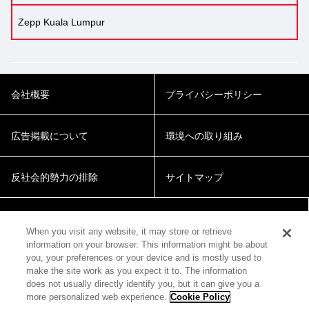
Zepp Kuala Lumpur
会社概要
プライバシーポリシー
広告掲載について
環境への取り組み
反社会的勢力の排除
サイトマップ
Cookie Settings
When you visit any website, it may store or retrieve
information on your browser. This information might be about
you, your preferences or your device and is mostly used to
make the site work as you expect it to. The information
does not usually directly identify you, but it can give you a
more personalized web experience.
Cookie Policy
© 2018 Zepp Hall Network Inc.